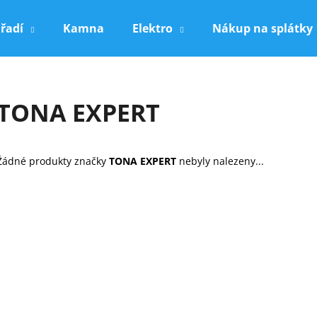
řadí
Kamna
Elektro
Nákup na splátky
Co potřebujete najít?
TONA EXPERT
HLEDAT
Žádné produkty značky
TONA EXPERT
nebyly nalezeny...
Doporučujeme