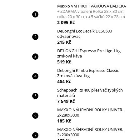
Maxxo VM PROFI VAKUOVÁ BALIČKA
+ ZDARMA v balení Rolka 28 x 30 cm,
rolka 20 x 30 cm a 5 sáčků 22 x 28 cm
2 095 Kč
DeLonghi EcoDecalk DLSC500
odvápňovač
215 Kč
DE'LONGHI Espresso Prestige 1 kg
zrnková káva
519 Kč
DeLonghi Kimbo Espresso Classic
Zrnková káva 1kg
464 Kč
Scheppach Rs 400 přesívač sypkých
materiálů
7 549 Kč
MAXXO NÁHRADNÍ ROLKY UNIVER.
2x280x3000
185 Kč
MAXXO NÁHRADNÍ ROLKY UNIVER.
3x200x3000