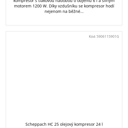
kompresor s tlakovou nádobou o objemu 6 l a silným
motorem 1200 W. Díky vzdušníku se kompresor hodí
nejenom na běžné...
Kód:
5906115901G
Scheppach HC 25 olejový kompresor 24 l