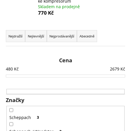
ke kompresorům
a
Skladem na prodejně
770 Kč
j
í
Ř
t
a
?
Nejdražší
Nejlevnější
Nejprodávanější
Abecedně
z
e
n
Cena
í
HLEDAT
480
Kč
2679
Kč
p
r
o
D
d
o
Značky
u
p
k
o
Scheppach
3
r
t
u
ů