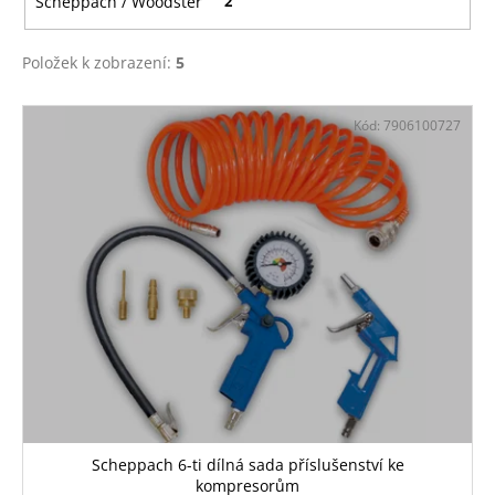
č
Scheppach / Woodster
2
u
j
Položek k zobrazení:
5
e
m
V
e
Kód:
7906100727
ý
p
DE'LONGHI
i
ESPRESSO
s
PRESTIGE
1
p
KG
ZRNKOVÁ
r
KÁVA
o
519
d
Kč
u
k
t
ů
Scheppach 6-ti dílná sada příslušenství ke
kompresorům