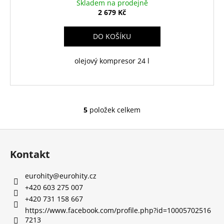
Skladem na prodejně
2 679 Kč
DO KOŠÍKU
olejový kompresor 24 l
5
položek celkem
O
v
Z
l
á
á
Kontakt
d
p
a
a
eurohity
@
eurohity.cz
c
t
+420 603 275 007
í
í
+420 731 158 667
p
https://www.facebook.com/profile.php?id=10005702516
r
7213