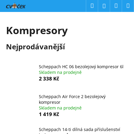
K
Přejít
Hledat
Náku
M
Přihlášení
na
o
obsah
Zpět
Zpět
košík
š
í
Kompresory
C
k
o
Nejprodávanější
p
o
t
Scheppach HC 06 bezolejový kompresor 6l
ř
Skladem na prodejně
e
2 338 Kč
b
u
Scheppach Air Force 2 bezolejový
j
kompresor
Skladem na prodejně
e
1 419 Kč
t
e
Scheppach 14-ti dílná sada příslušenství
n