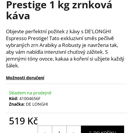
Prestige 1 kg zrnková
a
káva
j
í
t
Objevte perfektní požitek z kávy s DE'LONGHI
?
Espresso Prestige! Tato exkluzivní směs pečlivě
vybraných zrn Arabiky a Robusty je navržena tak,
aby vám nabídla intenzivní chuťový zážitek. S
jemnými tóny ovoce, kakaa a koření si užijete každý
šálek.
HLEDAT
Možnosti doručení
Skladem na prodejně
D
Kód:
41004656F
o
Značka:
DE LONGHI
p
o
519 Kč
r
u
Měrná
DO KOŠÍKU