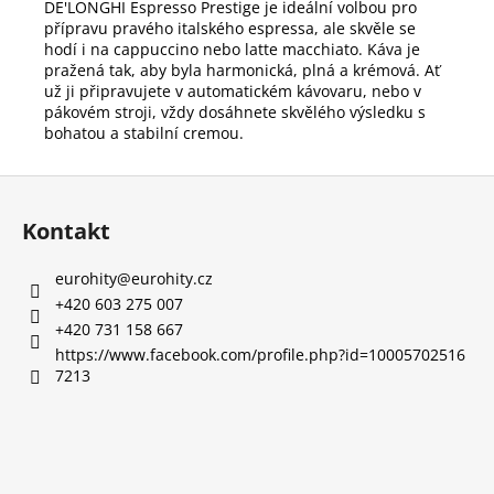
DE'LONGHI Espresso Prestige je ideální volbou pro
přípravu pravého italského espressa, ale skvěle se
hodí i na cappuccino nebo latte macchiato. Káva je
pražená tak, aby byla harmonická, plná a krémová. Ať
už ji připravujete v automatickém kávovaru, nebo v
pákovém stroji, vždy dosáhnete skvělého výsledku s
bohatou a stabilní cremou.
Z
á
Kontakt
p
a
eurohity
@
eurohity.cz
t
+420 603 275 007
í
+420 731 158 667
https://www.facebook.com/profile.php?id=10005702516
7213