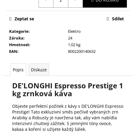
č
cena:
u
j
Zeptat se
Sdílet
e
m
Kategorie
:
Elektro
e
Záruka
:
24
Hmotnost
:
1.02 kg
EAN
:
8002200140632
SCHEPPACH
RS
400
PŘESÍVAČ
Popis
Diskuze
SYPKÝCH
MATERIÁLŮ
DE'LONGHI Espresso Prestige 1
7
549
kg zrnková káva
Kč
Objevte perfektní požitek z kávy s DE'LONGHI Espresso
Prestige! Tato exkluzivní směs pečlivě vybraných zrn
Arabiky a Robusty je navržena tak, aby vám nabídla
intenzivní chuťový zážitek. S jemnými tóny ovoce,
kakaa a koření si užijete každý šálek.