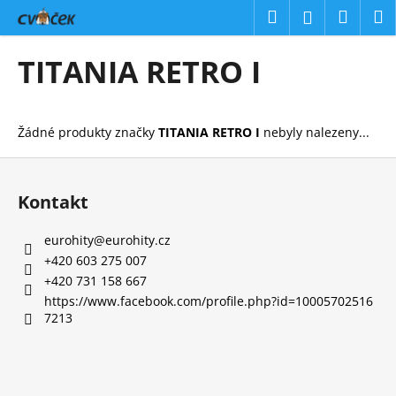
K
Přejít
Hledat
Náku
M
Přihlášení
na
o
obsah
Zpět
Zpět
košík
š
TITANIA RETRO I
í
C
k
o
Žádné produkty značky
TITANIA RETRO I
nebyly nalezeny...
p
o
Z
t
á
Kontakt
ř
p
e
a
eurohity
@
eurohity.cz
b
t
+420 603 275 007
u
í
+420 731 158 667
j
https://www.facebook.com/profile.php?id=10005702516
7213
e
t
e
n