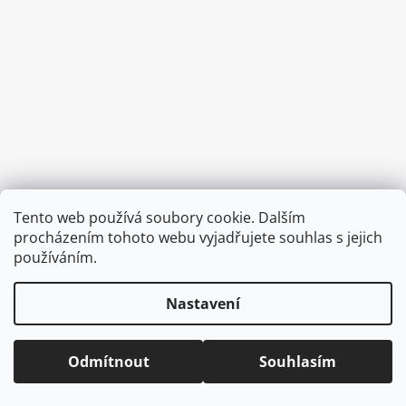
a
j
í
t
?
HLEDAT
Tento web používá soubory cookie. Dalším
Vytvořil Shoptet
procházením tohoto webu vyjadřujete souhlas s jejich
Copyright 2026
CVOČEK
. Všechna práva vyhrazena.
Upravit
používáním.
nastavení cookies
D
Nastavení
o
p
o
Odmítnout
Souhlasím
r
u