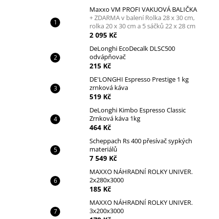
Maxxo VM PROFI VAKUOVÁ BALIČKA
+ ZDARMA v balení Rolka 28 x 30 cm,
rolka 20 x 30 cm a 5 sáčků 22 x 28 cm
2 095 Kč
DeLonghi EcoDecalk DLSC500
odvápňovač
215 Kč
DE'LONGHI Espresso Prestige 1 kg
zrnková káva
519 Kč
DeLonghi Kimbo Espresso Classic
Zrnková káva 1kg
464 Kč
Scheppach Rs 400 přesívač sypkých
materiálů
7 549 Kč
MAXXO NÁHRADNÍ ROLKY UNIVER.
2x280x3000
185 Kč
MAXXO NÁHRADNÍ ROLKY UNIVER.
3x200x3000