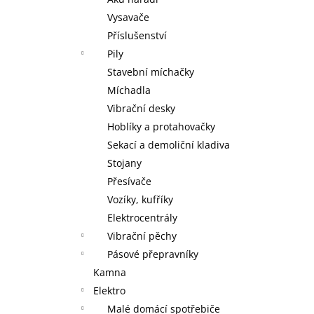
MAXXO VM PROFI VAKUOVÁ BALIČKA
+
l
ZDARMA V BALENÍ ROLKA 28 X 30 CM,
Vysavače
ROLKA 20 X 30 CM A 5 SÁČKŮ 22 X 28
Příslušenství
CM
Pily
2 095 Kč
Stavební míchačky
Míchadla
Vibrační desky
Hoblíky a protahovačky
Sekací a demoliční kladiva
Stojany
Přesívače
Vozíky, kufříky
Elektrocentrály
Vibrační pěchy
Pásové přepravníky
Kamna
Elektro
Malé domácí spotřebiče