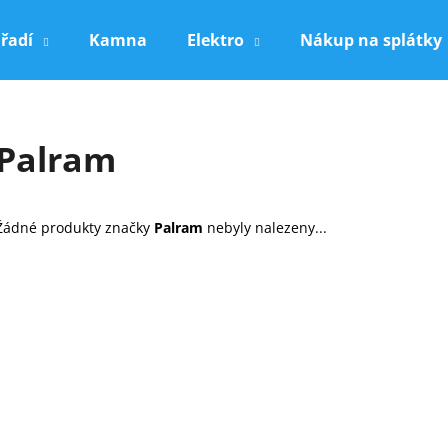
řadí
Kamna
Elektro
Nákup na splátky
Co potřebujete najít?
Palram
HLEDAT
Žádné produkty značky
Palram
nebyly nalezeny...
Doporučujeme