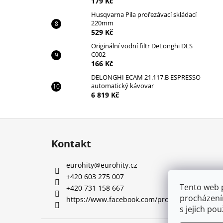
179 Kč
Husqvarna Pila prořezávací skládací
220mm
529 Kč
Originální vodní filtr DeLonghi DLS
C002
166 Kč
DELONGHI ECAM 21.117.B ESPRESSO
automatický kávovar
6 819 Kč
Z
á
Kontakt
p
a
eurohity
@
eurohity.cz
t
+420 603 275 007
í
Tento web 
+420 731 158 667
procházení
https://www.facebook.com/profile.php?id=10
s jejich po