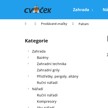
K
Přejít
na
o
Zahrada
Ná
obsah
Zpět
Zpět
š
do
do
í
Domů
Prodávané značky
Palram
k
obchodu
obchodu
P
o
Kategorie
Přeskočit
s
kategorie
t
Zahrada
r
Bazény
a
Zahradní technika
n
Zahradní grily
n
Přístřešky, pergoly, altány
í
Ruční nářadí
p
Nářadí
a
Ruční nářadí
n
Kompresory
e
Aku nářadí