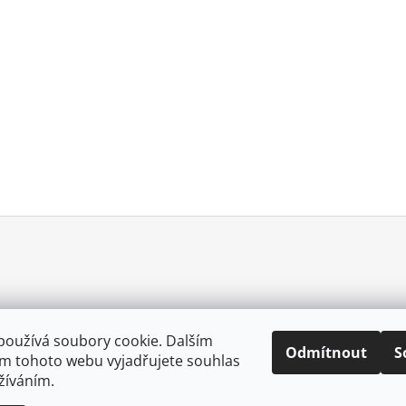
používá soubory cookie. Dalším
Odmítnout
S
m tohoto webu vyjadřujete souhlas
0057025167213
užíváním.