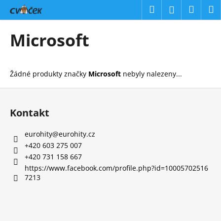
K
Přejít
Hledat
Náku
M
Přihlášení
na
o
obsah
Zpět
Zpět
košík
š
Microsoft
í
C
k
o
Žádné produkty značky
Microsoft
nebyly nalezeny...
p
o
Z
t
á
Kontakt
ř
p
e
a
eurohity
@
eurohity.cz
b
t
+420 603 275 007
u
í
+420 731 158 667
j
https://www.facebook.com/profile.php?id=10005702516
7213
e
t
e
n