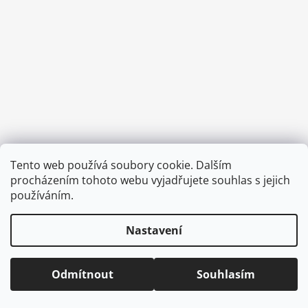
a
j
í
t
?
HLEDAT
Tento web používá soubory cookie. Dalším
Vytvořil Shoptet
procházením tohoto webu vyjadřujete souhlas s jejich
Copyright 2026
CVOČEK
. Všechna práva vyhrazena.
Upravit
používáním.
nastavení cookies
D
Nastavení
o
p
o
Odmítnout
Souhlasím
r
u