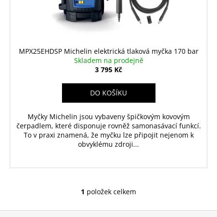
t
u
a
ů
k
j
t
í
ů
t
MPX25EHDSP Michelin elektrická tlaková myčka 170 bar
?
Skladem na prodejně
3 795 Kč
DO KOŠÍKU
HLEDAT
Myčky Michelin jsou vybaveny špičkovým kovovým
čerpadlem, které disponuje rovněž samonasávací funkcí.
To v praxi znamená, že myčku lze připojit nejenom k
obvyklému zdroji...
D
o
p
o
1
položek celkem
O
r
v
u
Z