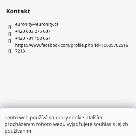
l
č
á
á
u
Kontakt
d
p
j
a
e
a
eurohity
@
eurohity.cz
c
m
t
+420 603 275 007
í
e
í
+420 731 158 667
p
https://www.facebook.com/profile.php?id=10005702516
r
7213
HUSQVARNA
v
PILA
k
PROŘEZÁVACÍ
y
SKLÁDACÍ
v
220MM
ý
529
p
Kč
i
s
u
Tento web používá soubory cookie. Dalším
procházením tohoto webu vyjadřujete souhlas s jejich
používáním.