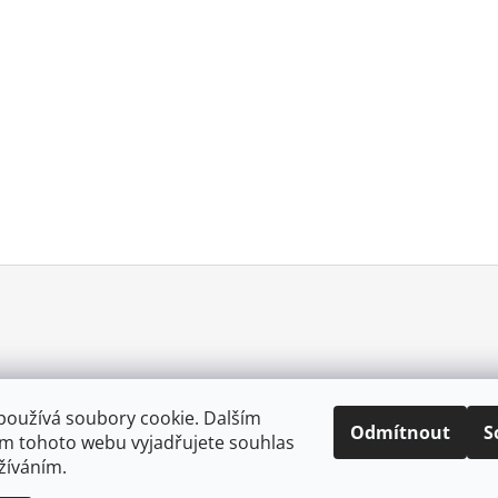
používá soubory cookie. Dalším
Odmítnout
S
m tohoto webu vyjadřujete souhlas
0057025167213
užíváním.