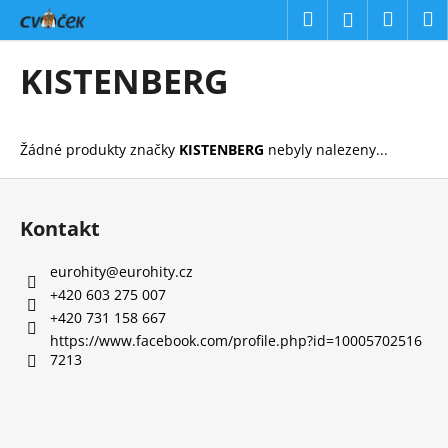
K
Přejít
Hledat
Náku
M
Přihlášení
na
o
obsah
Zpět
Zpět
košík
š
KISTENBERG
í
C
k
o
Žádné produkty značky
KISTENBERG
nebyly nalezeny...
p
o
Z
t
á
Kontakt
ř
p
e
a
eurohity
@
eurohity.cz
b
t
+420 603 275 007
u
í
+420 731 158 667
j
https://www.facebook.com/profile.php?id=10005702516
7213
e
t
e
n