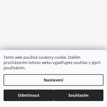
a
j
í
t
?
HLEDAT
Tento web používá soubory cookie. Dalším
Vytvořil Shoptet
procházením tohoto webu vyjadřujete souhlas s jejich
Copyright 2026
CVOČEK
. Všechna práva vyhrazena.
Upravit
používáním.
nastavení cookies
D
Nastavení
o
p
o
Odmítnout
Souhlasím
r
u