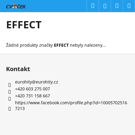
K
Přejít
Hledat
Náku
M
Přihlášení
na
o
obsah
Zpět
Zpět
košík
š
EFFECT
í
C
k
o
Žádné produkty značky
EFFECT
nebyly nalezeny...
p
o
Z
t
á
Kontakt
ř
p
e
a
eurohity
@
eurohity.cz
b
t
+420 603 275 007
u
í
+420 731 158 667
j
https://www.facebook.com/profile.php?id=10005702516
7213
e
t
e
n