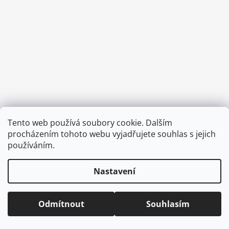
a
j
í
t
?
HLEDAT
Tento web používá soubory cookie. Dalším
Vytvořil Shoptet
procházením tohoto webu vyjadřujete souhlas s jejich
Copyright 2026
CVOČEK
. Všechna práva vyhrazena.
Upravit
používáním.
nastavení cookies
D
Nastavení
o
p
o
Odmítnout
Souhlasím
r
u