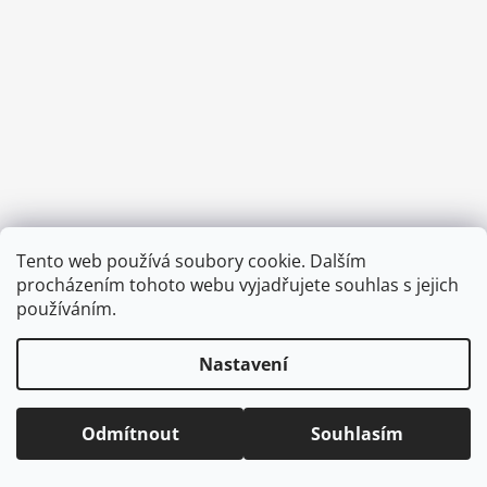
a
j
í
t
?
HLEDAT
Tento web používá soubory cookie. Dalším
Vytvořil Shoptet
procházením tohoto webu vyjadřujete souhlas s jejich
Copyright 2026
CVOČEK
. Všechna práva vyhrazena.
Upravit
používáním.
nastavení cookies
D
Nastavení
o
p
o
Odmítnout
Souhlasím
r
u