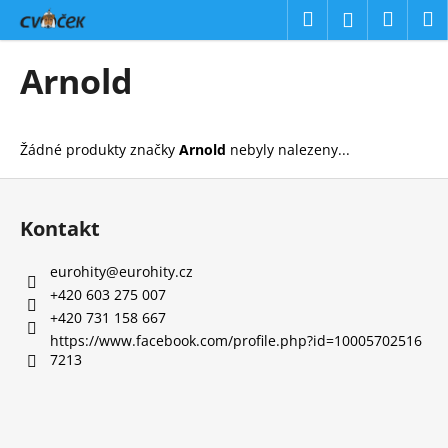
K
Přejít
Hledat
Náku
M
Přihlášení
na
o
obsah
Zpět
Zpět
košík
š
Arnold
í
C
k
o
Žádné produkty značky
Arnold
nebyly nalezeny...
p
o
Z
t
á
Kontakt
ř
p
e
a
eurohity
@
eurohity.cz
b
t
+420 603 275 007
u
í
+420 731 158 667
j
https://www.facebook.com/profile.php?id=10005702516
7213
e
t
e
n