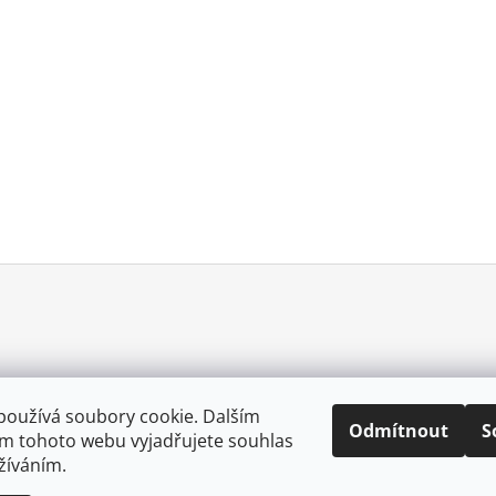
používá soubory cookie. Dalším
Odmítnout
S
m tohoto webu vyjadřujete souhlas
0057025167213
užíváním.