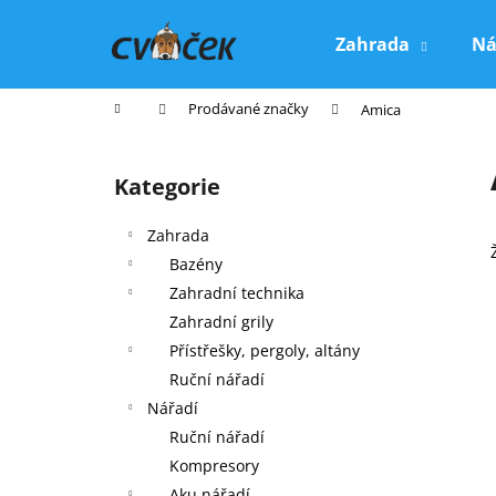
K
Přejít
na
o
Zahrada
Ná
obsah
Zpět
Zpět
š
do
do
í
Domů
Prodávané značky
Amica
k
obchodu
obchodu
P
o
Kategorie
Přeskočit
s
kategorie
t
Zahrada
r
Bazény
a
Zahradní technika
n
Zahradní grily
n
Přístřešky, pergoly, altány
í
Ruční nářadí
p
Nářadí
a
Ruční nářadí
n
Kompresory
e
Aku nářadí