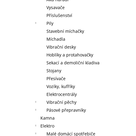
MAXXO VM PROFI VAKUOVÁ BALIČKA
+
l
ZDARMA V BALENÍ ROLKA 28 X 30 CM,
Vysavače
ROLKA 20 X 30 CM A 5 SÁČKŮ 22 X 28
Příslušenství
CM
Pily
2 095 Kč
Stavební míchačky
Míchadla
Vibrační desky
Hoblíky a protahovačky
Sekací a demoliční kladiva
Stojany
Přesívače
Vozíky, kufříky
Elektrocentrály
Vibrační pěchy
Pásové přepravníky
Kamna
Elektro
Malé domácí spotřebiče