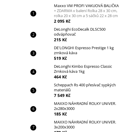
Maxxo VM PROFI VAKUOVÁ BALIČKA
+ ZDARMA v balení Rolka 28 x 30 cm,
rolka 20 x 30 cm a 5 sáčků 22 x 28 cm
2 095 Kč
DeLonghi EcoDecalk DLSC500
odvápňovač
215 Kč
DE'LONGHI Espresso Prestige 1 kg
zrnková káva
519 Kč
DeLonghi Kimbo Espresso Classic
Zrnková káva 1kg
464 Kč
Scheppach Rs 400 přesívač sypkých
materiálů
7 549 Kč
MAXXO NÁHRADNÍ ROLKY UNIVER.
2x280x3000
185 Kč
MAXXO NÁHRADNÍ ROLKY UNIVER.
3x200x3000