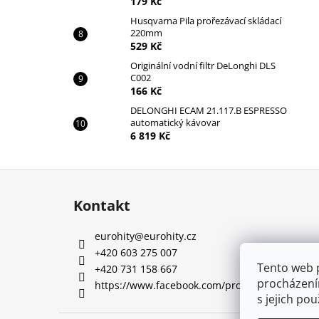
179 Kč
Husqvarna Pila prořezávací skládací
220mm
529 Kč
Originální vodní filtr DeLonghi DLS
C002
166 Kč
DELONGHI ECAM 21.117.B ESPRESSO
automatický kávovar
6 819 Kč
Z
á
Kontakt
p
a
eurohity
@
eurohity.cz
t
+420 603 275 007
í
Tento web 
+420 731 158 667
procházení
https://www.facebook.com/profile.php?id=10
s jejich po