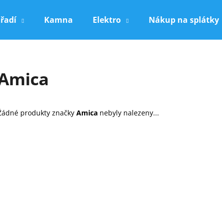
řadí
Kamna
Elektro
Nákup na splátky
Co potřebujete najít?
Amica
HLEDAT
Žádné produkty značky
Amica
nebyly nalezeny...
Doporučujeme