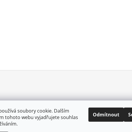
používá soubory cookie. Dalším
Odmítnout
S
m tohoto webu vyjadřujete souhlas
0057025167213
užíváním.