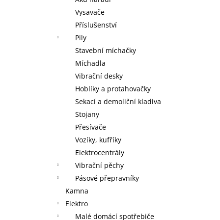
MAXXO VM PROFI VAKUOVÁ BALIČKA
+
l
ZDARMA V BALENÍ ROLKA 28 X 30 CM,
Vysavače
ROLKA 20 X 30 CM A 5 SÁČKŮ 22 X 28
Příslušenství
CM
Pily
2 095 Kč
Stavební míchačky
Míchadla
Vibrační desky
Hoblíky a protahovačky
Sekací a demoliční kladiva
Stojany
Přesívače
Vozíky, kufříky
Elektrocentrály
Vibrační pěchy
Pásové přepravníky
Kamna
Elektro
Malé domácí spotřebiče