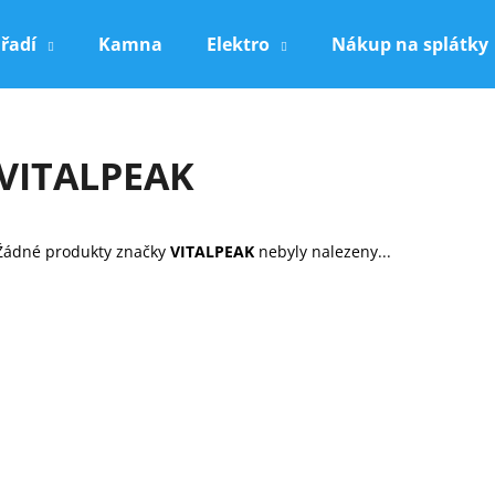
řadí
Kamna
Elektro
Nákup na splátky
Co potřebujete najít?
VITALPEAK
HLEDAT
Žádné produkty značky
VITALPEAK
nebyly nalezeny...
Doporučujeme