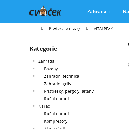
K
Přejít
na
o
Zahrada
Ná
obsah
Zpět
Zpět
š
do
do
í
Domů
Prodávané značky
VITALPEAK
k
obchodu
obchodu
P
o
Kategorie
Přeskočit
s
kategorie
t
Zahrada
r
Bazény
a
Zahradní technika
n
Zahradní grily
n
Přístřešky, pergoly, altány
í
Ruční nářadí
p
Nářadí
a
Ruční nářadí
n
Kompresory
e
Aku nářadí