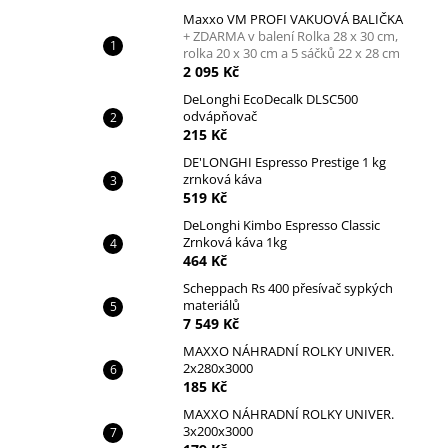
Maxxo VM PROFI VAKUOVÁ BALIČKA
+ ZDARMA v balení Rolka 28 x 30 cm,
rolka 20 x 30 cm a 5 sáčků 22 x 28 cm
2 095 Kč
DeLonghi EcoDecalk DLSC500
odvápňovač
215 Kč
DE'LONGHI Espresso Prestige 1 kg
zrnková káva
519 Kč
DeLonghi Kimbo Espresso Classic
Zrnková káva 1kg
464 Kč
Scheppach Rs 400 přesívač sypkých
materiálů
7 549 Kč
MAXXO NÁHRADNÍ ROLKY UNIVER.
2x280x3000
185 Kč
MAXXO NÁHRADNÍ ROLKY UNIVER.
3x200x3000