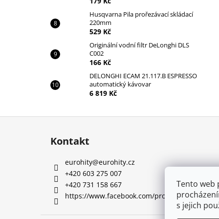
179 Kč
Husqvarna Pila prořezávací skládací
220mm
529 Kč
Originální vodní filtr DeLonghi DLS
C002
166 Kč
DELONGHI ECAM 21.117.B ESPRESSO
automatický kávovar
6 819 Kč
Z
á
Kontakt
p
a
eurohity
@
eurohity.cz
t
+420 603 275 007
í
Tento web 
+420 731 158 667
procházení
https://www.facebook.com/profile.php?id=10
s jejich po