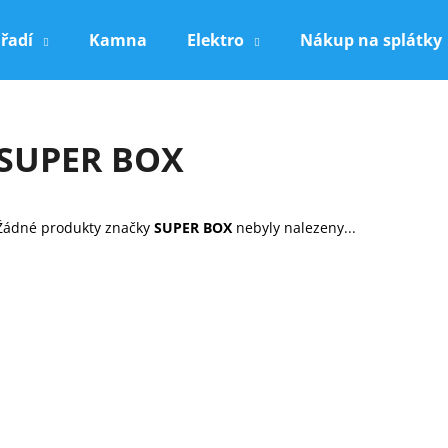
řadí
Kamna
Elektro
Nákup na splátky
Co potřebujete najít?
SUPER BOX
HLEDAT
Žádné produkty značky
SUPER BOX
nebyly nalezeny...
Doporučujeme