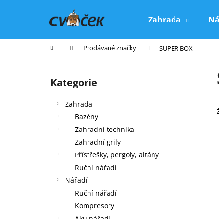
K
Přejít
na
o
Zahrada
Ná
obsah
Zpět
Zpět
š
do
do
í
Domů
Prodávané značky
SUPER BOX
k
obchodu
obchodu
P
o
Kategorie
Přeskočit
s
kategorie
t
Zahrada
r
Bazény
a
Zahradní technika
n
Zahradní grily
n
Přístřešky, pergoly, altány
í
Ruční nářadí
p
Nářadí
a
Ruční nářadí
n
Kompresory
e
Aku nářadí