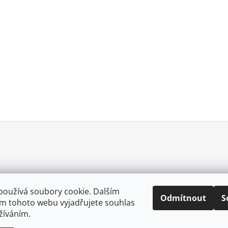
používá soubory cookie. Dalším
Odmítnout
S
m tohoto webu vyjadřujete souhlas
0057025167213
užíváním.