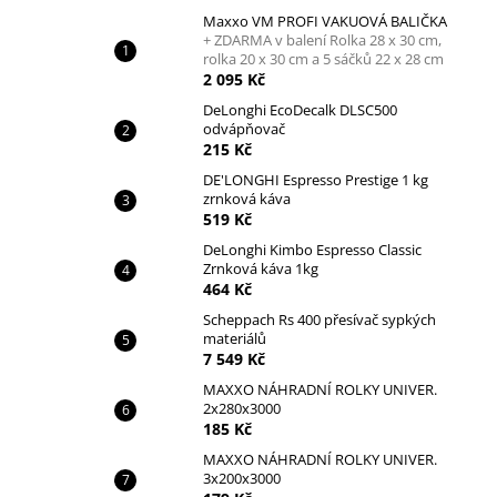
Maxxo VM PROFI VAKUOVÁ BALIČKA
+ ZDARMA v balení Rolka 28 x 30 cm,
rolka 20 x 30 cm a 5 sáčků 22 x 28 cm
2 095 Kč
DeLonghi EcoDecalk DLSC500
odvápňovač
215 Kč
DE'LONGHI Espresso Prestige 1 kg
zrnková káva
519 Kč
DeLonghi Kimbo Espresso Classic
Zrnková káva 1kg
464 Kč
Scheppach Rs 400 přesívač sypkých
materiálů
7 549 Kč
MAXXO NÁHRADNÍ ROLKY UNIVER.
2x280x3000
185 Kč
MAXXO NÁHRADNÍ ROLKY UNIVER.
3x200x3000