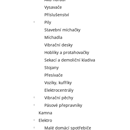
MAXXO VM PROFI VAKUOVÁ BALIČKA
+
l
ZDARMA V BALENÍ ROLKA 28 X 30 CM,
Vysavače
ROLKA 20 X 30 CM A 5 SÁČKŮ 22 X 28
Příslušenství
CM
Pily
2 095 Kč
Stavební míchačky
Míchadla
Vibrační desky
Hoblíky a protahovačky
Sekací a demoliční kladiva
Stojany
Přesívače
Vozíky, kufříky
Elektrocentrály
Vibrační pěchy
Pásové přepravníky
Kamna
Elektro
Malé domácí spotřebiče