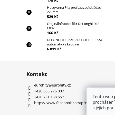
179 Kč
Husqvarna Pila prořezávací skládací
220mm
529 Kč
Originální vodní filtr DeLonghi DLS
C002
166 Kč
DELONGHI ECAM 21.117.B ESPRESSO
automatický kávovar
6 819 Kč
Z
á
Kontakt
p
a
eurohity
@
eurohity.cz
t
+420 603 275 007
í
Tento web 
+420 731 158 667
procházení
https://www.facebook.com/profile.php?id=10
s jejich po