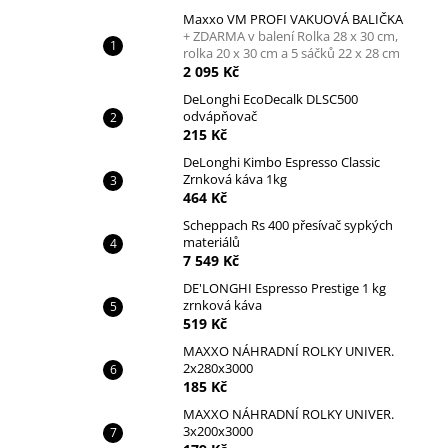
Maxxo VM PROFI VAKUOVÁ BALIČKA
+ ZDARMA v balení Rolka 28 x 30 cm,
rolka 20 x 30 cm a 5 sáčků 22 x 28 cm
2 095 Kč
DeLonghi EcoDecalk DLSC500
odvápňovač
215 Kč
DeLonghi Kimbo Espresso Classic
Zrnková káva 1kg
464 Kč
Scheppach Rs 400 přesívač sypkých
materiálů
7 549 Kč
DE'LONGHI Espresso Prestige 1 kg
zrnková káva
519 Kč
MAXXO NÁHRADNÍ ROLKY UNIVER.
2x280x3000
185 Kč
MAXXO NÁHRADNÍ ROLKY UNIVER.
3x200x3000