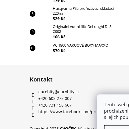
179 Kč
Husqvarna Pila prořezávací skládací
220mm
529 Kč
Originální vodní filtr DeLonghi DLS
C002
166 Kč
VC 1800 VAKUOVÉ BOXY MAXXO
570 Kč
Z
á
Kontakt
p
a
eurohity
@
eurohity.cz
t
+420 603 275 007
í
Tento web 
+420 731 158 667
procházení
https://www.facebook.com/profile.php?id=10
s jejich po
Copyright 2026
CVOČEK
. Všechna práva vyhrazena