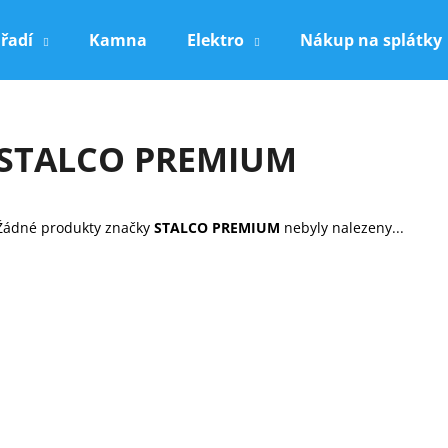
řadí
Kamna
Elektro
Nákup na splátky
Co potřebujete najít?
STALCO PREMIUM
HLEDAT
Žádné produkty značky
STALCO PREMIUM
nebyly nalezeny...
Doporučujeme