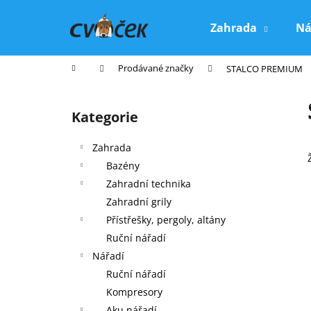
K
Přejít
na
o
Zahrada
Ná
obsah
Zpět
Zpět
š
do
do
í
Domů
Prodávané značky
STALCO PREMIUM
k
obchodu
obchodu
P
o
Kategorie
Přeskočit
s
kategorie
t
Zahrada
r
Bazény
a
Zahradní technika
n
Zahradní grily
n
Přístřešky, pergoly, altány
í
Ruční nářadí
p
Nářadí
a
Ruční nářadí
n
Kompresory
e
Aku nářadí