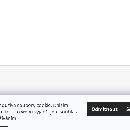
používá soubory cookie. Dalším
Odmítnout
S
m tohoto webu vyjadřujete souhlas
0057025167213
užíváním.
.
Upravit nastavení cookies