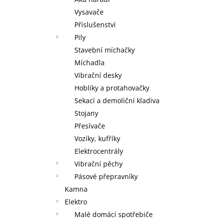
MAXXO VM PROFI VAKUOVÁ BALIČKA
+
l
ZDARMA V BALENÍ ROLKA 28 X 30 CM,
Vysavače
ROLKA 20 X 30 CM A 5 SÁČKŮ 22 X 28
Příslušenství
CM
Pily
2 095 Kč
Stavební míchačky
Míchadla
Vibrační desky
Hoblíky a protahovačky
Sekací a demoliční kladiva
Stojany
Přesívače
Vozíky, kufříky
Elektrocentrály
Vibrační pěchy
Pásové přepravníky
Kamna
Elektro
Malé domácí spotřebiče