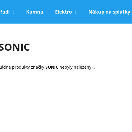
řadí
Kamna
Elektro
Nákup na splátky
Co potřebujete najít?
SONIC
HLEDAT
Žádné produkty značky
SONIC
nebyly nalezeny...
Doporučujeme