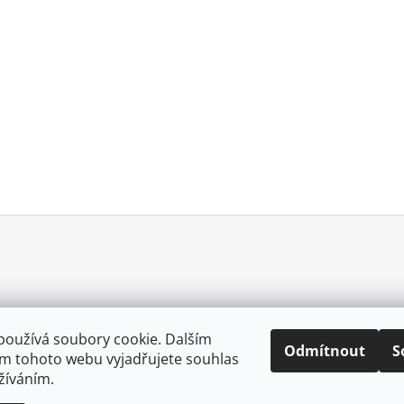
používá soubory cookie. Dalším
Odmítnout
S
m tohoto webu vyjadřujete souhlas
0057025167213
užíváním.