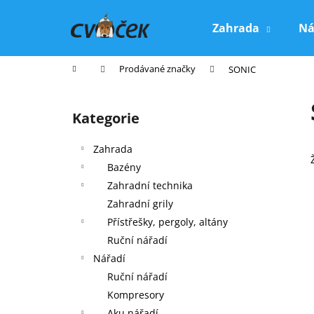
K
Přejít
na
o
Zahrada
Ná
obsah
Zpět
Zpět
š
do
do
í
Domů
Prodávané značky
SONIC
k
obchodu
obchodu
P
o
Kategorie
Přeskočit
s
kategorie
t
Zahrada
r
Bazény
a
Zahradní technika
n
Zahradní grily
n
Přístřešky, pergoly, altány
í
Ruční nářadí
p
Nářadí
a
Ruční nářadí
n
Kompresory
e
Aku nářadí