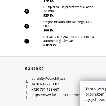
179 Kč
Husqvarna Pila prořezávací skládací
220mm
529 Kč
Originální vodní filtr DeLonghi DLS
C002
166 Kč
DELONGHI ECAM 21.117.B ESPRESSO
automatický kávovar
6 819 Kč
Z
á
Kontakt
p
a
eurohity
@
eurohity.cz
t
+420 603 275 007
í
Tento web 
+420 731 158 667
procházení
https://www.facebook.com/profile.php?id=10
s jejich po