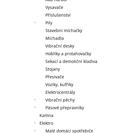
MAXXO VM PROFI VAKUOVÁ BALIČKA
+
l
ZDARMA V BALENÍ ROLKA 28 X 30 CM,
Vysavače
ROLKA 20 X 30 CM A 5 SÁČKŮ 22 X 28
Příslušenství
CM
Pily
2 095 Kč
Stavební míchačky
Míchadla
Vibrační desky
Hoblíky a protahovačky
Sekací a demoliční kladiva
Stojany
Přesívače
Vozíky, kufříky
Elektrocentrály
Vibrační pěchy
Pásové přepravníky
Kamna
Elektro
Malé domácí spotřebiče