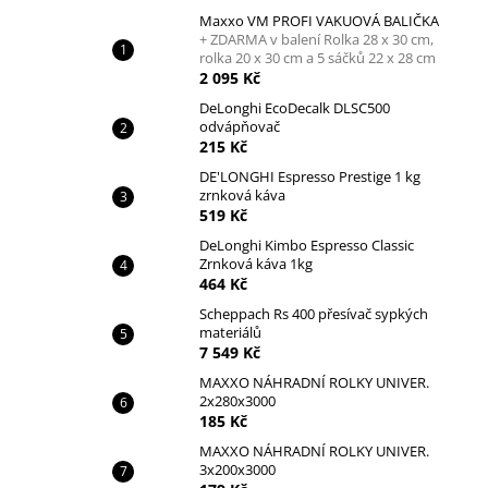
Maxxo VM PROFI VAKUOVÁ BALIČKA
+ ZDARMA v balení Rolka 28 x 30 cm,
rolka 20 x 30 cm a 5 sáčků 22 x 28 cm
2 095 Kč
DeLonghi EcoDecalk DLSC500
odvápňovač
215 Kč
DE'LONGHI Espresso Prestige 1 kg
zrnková káva
519 Kč
DeLonghi Kimbo Espresso Classic
Zrnková káva 1kg
464 Kč
Scheppach Rs 400 přesívač sypkých
materiálů
7 549 Kč
MAXXO NÁHRADNÍ ROLKY UNIVER.
2x280x3000
185 Kč
MAXXO NÁHRADNÍ ROLKY UNIVER.
3x200x3000