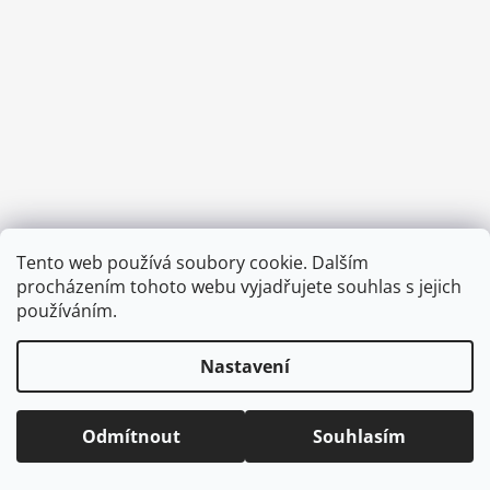
a
j
í
t
?
HLEDAT
Tento web používá soubory cookie. Dalším
Vytvořil Shoptet
procházením tohoto webu vyjadřujete souhlas s jejich
Copyright 2026
CVOČEK
. Všechna práva vyhrazena.
Upravit
používáním.
nastavení cookies
D
Nastavení
o
p
o
Odmítnout
Souhlasím
r
u