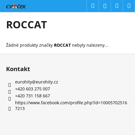
K
Přejít
Hledat
Náku
M
Přihlášení
na
o
obsah
Zpět
Zpět
košík
š
ROCCAT
í
C
k
o
Žádné produkty značky
ROCCAT
nebyly nalezeny...
p
o
Z
t
á
Kontakt
ř
p
e
a
eurohity
@
eurohity.cz
b
t
+420 603 275 007
u
í
+420 731 158 667
j
https://www.facebook.com/profile.php?id=10005702516
7213
e
t
e
n