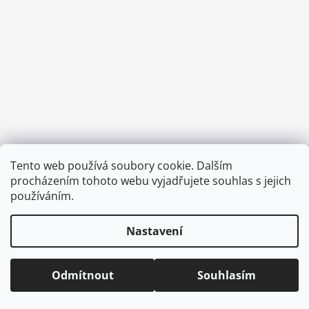
a
j
í
t
?
HLEDAT
Tento web používá soubory cookie. Dalším
Vytvořil Shoptet
procházením tohoto webu vyjadřujete souhlas s jejich
Copyright 2026
CVOČEK
. Všechna práva vyhrazena.
Upravit
používáním.
nastavení cookies
D
Nastavení
o
p
o
Odmítnout
Souhlasím
r
u