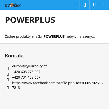
K
Přejít
Hledat
Náku
M
Přihlášení
na
o
obsah
Zpět
Zpět
košík
š
POWERPLUS
í
C
k
o
Žádné produkty značky
POWERPLUS
nebyly nalezeny...
p
o
Z
t
á
Kontakt
ř
p
e
a
eurohity
@
eurohity.cz
b
t
+420 603 275 007
u
í
+420 731 158 667
j
https://www.facebook.com/profile.php?id=10005702516
7213
e
t
e
n