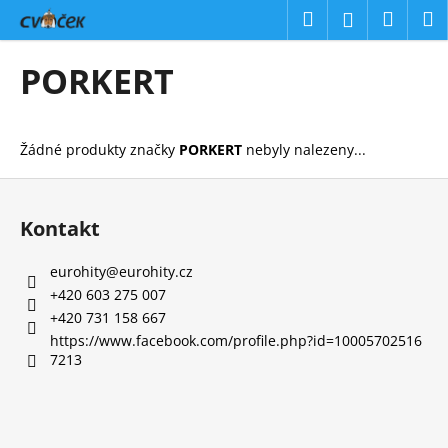
K
Přejít
Hledat
Náku
M
Přihlášení
na
o
obsah
Zpět
Zpět
košík
š
PORKERT
í
C
k
o
Žádné produkty značky
PORKERT
nebyly nalezeny...
p
o
Z
t
á
Kontakt
ř
p
e
a
eurohity
@
eurohity.cz
b
t
+420 603 275 007
u
í
+420 731 158 667
j
https://www.facebook.com/profile.php?id=10005702516
7213
e
t
e
n