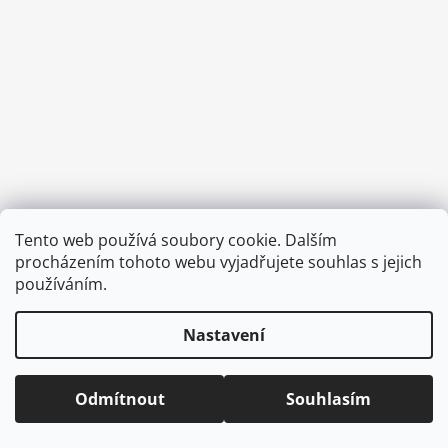
a
j
í
t
?
HLEDAT
Tento web používá soubory cookie. Dalším
Vytvořil Shoptet
procházením tohoto webu vyjadřujete souhlas s jejich
Copyright 2026
CVOČEK
. Všechna práva vyhrazena.
Upravit
používáním.
nastavení cookies
D
Nastavení
o
p
o
Odmítnout
Souhlasím
r
u