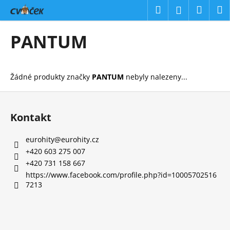
K
Přejít
Hledat
Náku
M
Přihlášení
na
o
obsah
Zpět
Zpět
košík
š
PANTUM
í
C
k
o
Žádné produkty značky
PANTUM
nebyly nalezeny...
p
o
Z
t
á
Kontakt
ř
p
e
a
eurohity
@
eurohity.cz
b
t
+420 603 275 007
u
í
+420 731 158 667
j
https://www.facebook.com/profile.php?id=10005702516
7213
e
t
e
n