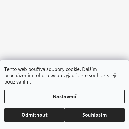
a
j
í
t
?
HLEDAT
Tento web používá soubory cookie. Dalším
Vytvořil Shoptet
procházením tohoto webu vyjadřujete souhlas s jejich
Copyright 2026
CVOČEK
. Všechna práva vyhrazena.
Upravit
používáním.
nastavení cookies
D
Nastavení
o
p
o
Odmítnout
Souhlasím
r
u