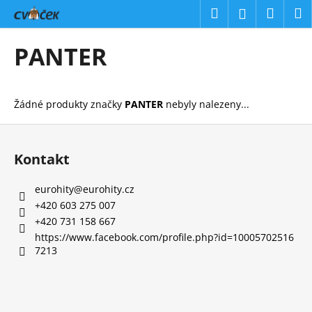
K
Přejít
Hledat
Náku
M
Přihlášení
na
o
obsah
Zpět
Zpět
košík
š
PANTER
í
C
k
o
Žádné produkty značky
PANTER
nebyly nalezeny...
p
o
Z
t
á
Kontakt
ř
p
e
a
eurohity
@
eurohity.cz
b
t
+420 603 275 007
u
í
+420 731 158 667
j
https://www.facebook.com/profile.php?id=10005702516
7213
e
t
e
n