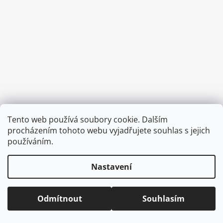
a
j
í
t
?
HLEDAT
Tento web používá soubory cookie. Dalším
Vytvořil Shoptet
procházením tohoto webu vyjadřujete souhlas s jejich
Copyright 2026
CVOČEK
. Všechna práva vyhrazena.
Upravit
používáním.
nastavení cookies
D
Nastavení
o
p
o
Odmítnout
Souhlasím
r
u