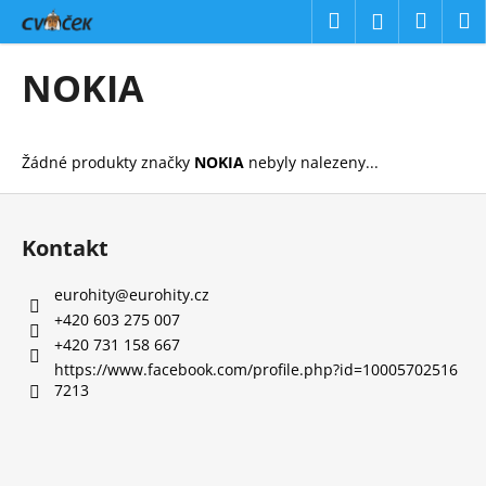
K
Přejít
Hledat
Náku
M
Přihlášení
na
o
obsah
Zpět
Zpět
košík
š
NOKIA
í
C
k
o
Žádné produkty značky
NOKIA
nebyly nalezeny...
p
o
Z
t
á
Kontakt
ř
p
e
a
eurohity
@
eurohity.cz
b
t
+420 603 275 007
u
í
+420 731 158 667
j
https://www.facebook.com/profile.php?id=10005702516
7213
e
t
e
n