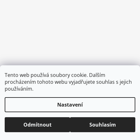
a
j
í
t
?
HLEDAT
Tento web používá soubory cookie. Dalším
Vytvořil Shoptet
procházením tohoto webu vyjadřujete souhlas s jejich
Copyright 2026
CVOČEK
. Všechna práva vyhrazena.
Upravit
používáním.
nastavení cookies
D
Nastavení
o
p
o
Odmítnout
Souhlasím
r
u