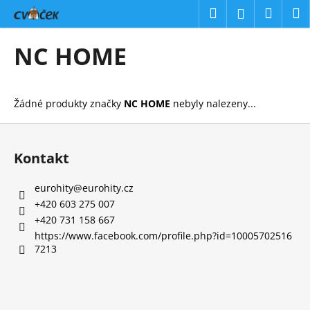
K
Přejít
Hledat
Náku
M
Přihlášení
na
o
obsah
Zpět
Zpět
košík
š
NC HOME
í
C
k
o
Žádné produkty značky
NC HOME
nebyly nalezeny...
p
o
Z
t
á
Kontakt
ř
p
e
a
eurohity
@
eurohity.cz
b
t
+420 603 275 007
u
í
+420 731 158 667
j
https://www.facebook.com/profile.php?id=10005702516
7213
e
t
e
n