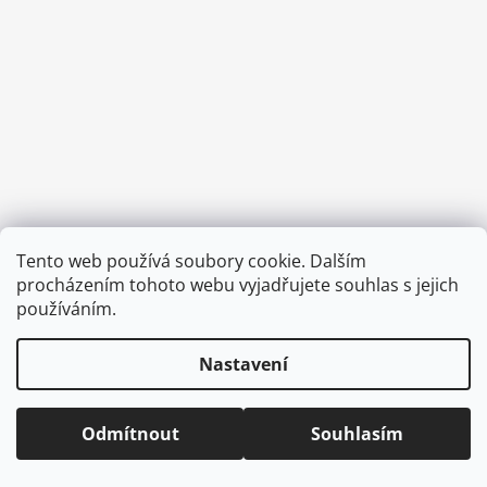
a
j
í
t
?
HLEDAT
Tento web používá soubory cookie. Dalším
Vytvořil Shoptet
procházením tohoto webu vyjadřujete souhlas s jejich
Copyright 2026
CVOČEK
. Všechna práva vyhrazena.
Upravit
používáním.
nastavení cookies
D
Nastavení
o
p
o
Odmítnout
Souhlasím
r
u