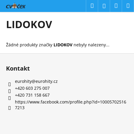
K
Přejít
Hledat
Náku
M
Přihlášení
na
o
obsah
Zpět
Zpět
košík
š
LIDOKOV
í
C
k
o
Žádné produkty značky
LIDOKOV
nebyly nalezeny...
p
o
Z
t
á
Kontakt
ř
p
e
a
eurohity
@
eurohity.cz
b
t
+420 603 275 007
u
í
+420 731 158 667
j
https://www.facebook.com/profile.php?id=10005702516
7213
e
t
e
n