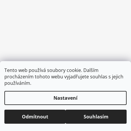
a
j
í
t
?
HLEDAT
Tento web používá soubory cookie. Dalším
Vytvořil Shoptet
procházením tohoto webu vyjadřujete souhlas s jejich
Copyright 2026
CVOČEK
. Všechna práva vyhrazena.
Upravit
používáním.
nastavení cookies
D
Nastavení
o
p
o
Odmítnout
Souhlasím
r
u