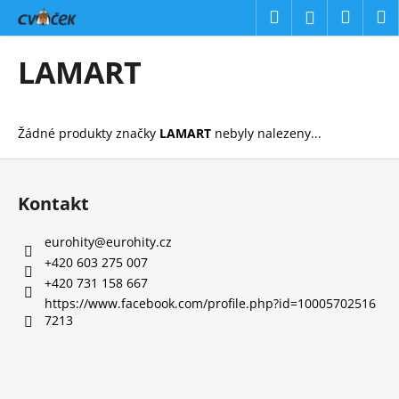
K
Přejít
Hledat
Náku
M
Přihlášení
na
o
obsah
Zpět
Zpět
košík
š
LAMART
í
C
k
o
Žádné produkty značky
LAMART
nebyly nalezeny...
p
o
Z
t
á
Kontakt
ř
p
e
a
eurohity
@
eurohity.cz
b
t
+420 603 275 007
u
í
+420 731 158 667
j
https://www.facebook.com/profile.php?id=10005702516
7213
e
t
e
n