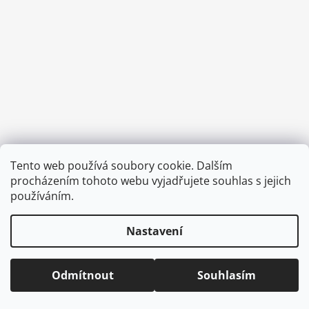
a
j
í
t
?
HLEDAT
Tento web používá soubory cookie. Dalším
Vytvořil Shoptet
procházením tohoto webu vyjadřujete souhlas s jejich
Copyright 2026
CVOČEK
. Všechna práva vyhrazena.
Upravit
používáním.
nastavení cookies
D
Nastavení
o
p
o
Odmítnout
Souhlasím
r
u