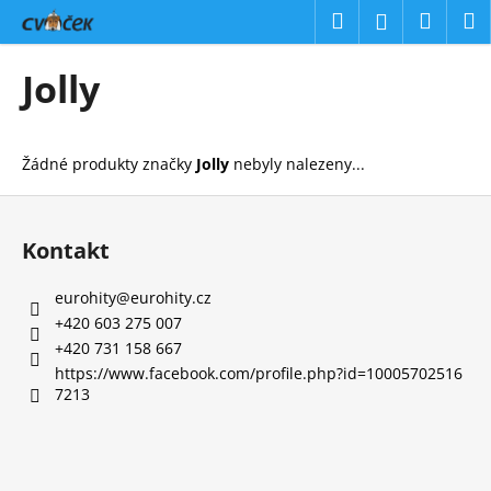
K
Přejít
Hledat
Náku
M
Přihlášení
na
o
obsah
Zpět
Zpět
košík
š
Jolly
í
C
k
o
Žádné produkty značky
Jolly
nebyly nalezeny...
p
o
Z
t
á
Kontakt
ř
p
e
a
eurohity
@
eurohity.cz
b
t
+420 603 275 007
u
í
+420 731 158 667
j
https://www.facebook.com/profile.php?id=10005702516
7213
e
t
e
n