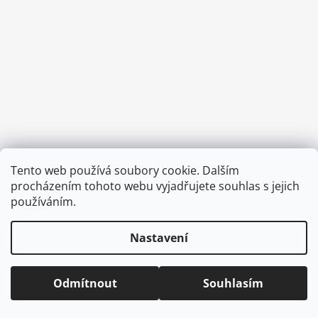
a
j
í
t
?
HLEDAT
Tento web používá soubory cookie. Dalším
Vytvořil Shoptet
procházením tohoto webu vyjadřujete souhlas s jejich
Copyright 2026
CVOČEK
. Všechna práva vyhrazena.
Upravit
používáním.
nastavení cookies
D
Nastavení
o
p
o
Odmítnout
Souhlasím
r
u