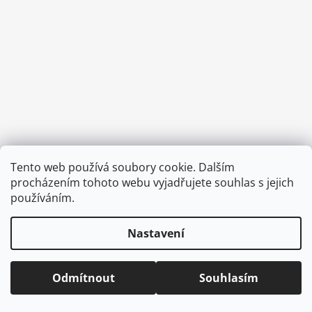
a
j
í
t
?
HLEDAT
Tento web používá soubory cookie. Dalším
Vytvořil Shoptet
procházením tohoto webu vyjadřujete souhlas s jejich
Copyright 2026
CVOČEK
. Všechna práva vyhrazena.
Upravit
používáním.
nastavení cookies
D
Nastavení
o
p
o
Odmítnout
Souhlasím
r
u