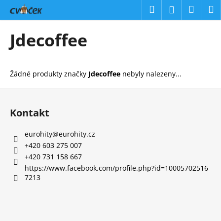
K
Přejít
Hledat
Náku
M
Přihlášení
na
o
obsah
Zpět
Zpět
košík
š
Jdecoffee
í
C
k
o
Žádné produkty značky
Jdecoffee
nebyly nalezeny...
p
o
Z
t
á
Kontakt
ř
p
e
a
eurohity
@
eurohity.cz
b
t
+420 603 275 007
u
í
+420 731 158 667
j
https://www.facebook.com/profile.php?id=10005702516
7213
e
t
e
n