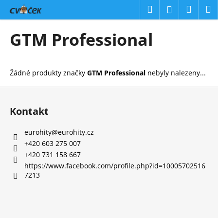
K
Přejít
Hledat
Náku
M
Přihlášení
na
o
obsah
Zpět
Zpět
košík
š
GTM Professional
í
C
k
o
Žádné produkty značky
GTM Professional
nebyly nalezeny...
p
o
Z
t
á
Kontakt
ř
p
e
a
eurohity
@
eurohity.cz
b
t
+420 603 275 007
u
í
+420 731 158 667
j
https://www.facebook.com/profile.php?id=10005702516
7213
e
t
e
n