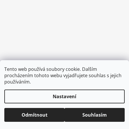
a
j
í
t
?
HLEDAT
Tento web používá soubory cookie. Dalším
Vytvořil Shoptet
procházením tohoto webu vyjadřujete souhlas s jejich
Copyright 2026
CVOČEK
. Všechna práva vyhrazena.
Upravit
používáním.
nastavení cookies
D
Nastavení
o
p
o
Odmítnout
Souhlasím
r
u