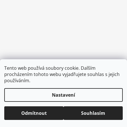
a
j
í
t
?
HLEDAT
Tento web používá soubory cookie. Dalším
Vytvořil Shoptet
procházením tohoto webu vyjadřujete souhlas s jejich
Copyright 2026
CVOČEK
. Všechna práva vyhrazena.
Upravit
používáním.
nastavení cookies
D
Nastavení
o
p
o
Odmítnout
Souhlasím
r
u