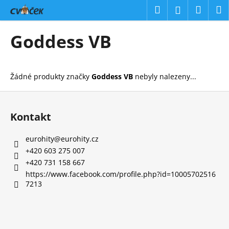
K
Přejít
Hledat
Náku
M
Přihlášení
na
o
obsah
Zpět
Zpět
košík
š
Goddess VB
í
C
k
o
Žádné produkty značky
Goddess VB
nebyly nalezeny...
p
o
Z
t
á
Kontakt
ř
p
e
a
eurohity
@
eurohity.cz
b
t
+420 603 275 007
u
í
+420 731 158 667
j
https://www.facebook.com/profile.php?id=10005702516
7213
e
t
e
n