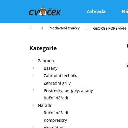
K
Přejít
na
o
Zahrada
Ná
obsah
Zpět
Zpět
š
do
do
í
Domů
Prodávané značky
GEORGE FOREMAN
k
obchodu
obchodu
P
o
Kategorie
Přeskočit
s
kategorie
t
Zahrada
r
Bazény
a
Zahradní technika
n
Zahradní grily
n
Přístřešky, pergoly, altány
í
Ruční nářadí
p
Nářadí
a
Ruční nářadí
n
Kompresory
e
Aku nářadí