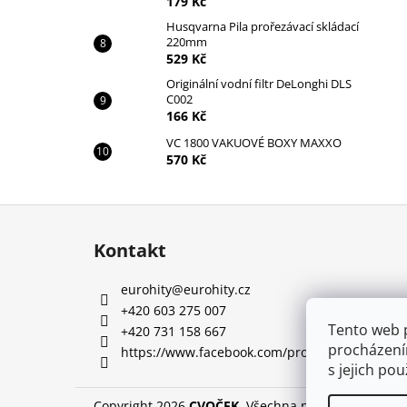
179 Kč
Husqvarna Pila prořezávací skládací
220mm
529 Kč
Originální vodní filtr DeLonghi DLS
C002
166 Kč
VC 1800 VAKUOVÉ BOXY MAXXO
570 Kč
Z
á
Kontakt
p
a
eurohity
@
eurohity.cz
t
+420 603 275 007
í
Tento web 
+420 731 158 667
procházení
https://www.facebook.com/profile.php?id=10
s jejich po
Copyright 2026
CVOČEK
. Všechna práva vyhrazena