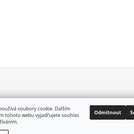
používá soubory cookie. Dalším
Odmítnout
S
m tohoto webu vyjadřujete souhlas
0057025167213
užíváním.
.
Upravit nastavení cookies