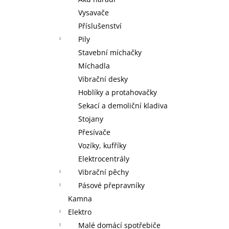
MAXXO VM PROFI VAKUOVÁ BALIČKA
+
l
ZDARMA V BALENÍ ROLKA 28 X 30 CM,
Vysavače
ROLKA 20 X 30 CM A 5 SÁČKŮ 22 X 28
Příslušenství
CM
Pily
2 095 Kč
Stavební míchačky
Míchadla
Vibrační desky
Hoblíky a protahovačky
Sekací a demoliční kladiva
Stojany
Přesívače
Vozíky, kufříky
Elektrocentrály
Vibrační pěchy
Pásové přepravníky
Kamna
Elektro
Malé domácí spotřebiče