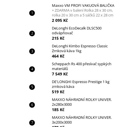
Maxxo VM PROFI VAKUOVÁ BALIČKA
+ ZDARMA v balení Rolka 28 x 30 cm,
rolka 20 x 30 cm a 5 sáčků 22 x 28 cm
2 095 Kč
DeLonghi EcoDecalk DLSC500
odvápňovač
215 Kč
DeLonghi Kimbo Espresso Classic
Zrnková káva 1kg
464 Kč
Scheppach Rs 400 přesívač sypkých
materiálů
7 549 Kč
DE'LONGHI Espresso Prestige 1 kg
zrnková káva
519 Kč
MAXXO NÁHRADNÍ ROLKY UNIVER.
2x280x3000
185 Kč
MAXXO NÁHRADNÍ ROLKY UNIVER.
3x200x3000