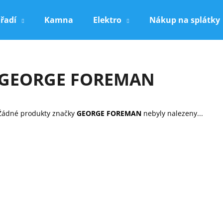
řadí
Kamna
Elektro
Nákup na splátky
Co potřebujete najít?
GEORGE FOREMAN
HLEDAT
Žádné produkty značky
GEORGE FOREMAN
nebyly nalezeny...
Doporučujeme