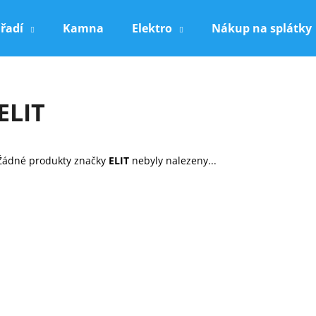
řadí
Kamna
Elektro
Nákup na splátky
Co potřebujete najít?
ELIT
HLEDAT
Žádné produkty značky
ELIT
nebyly nalezeny...
Doporučujeme