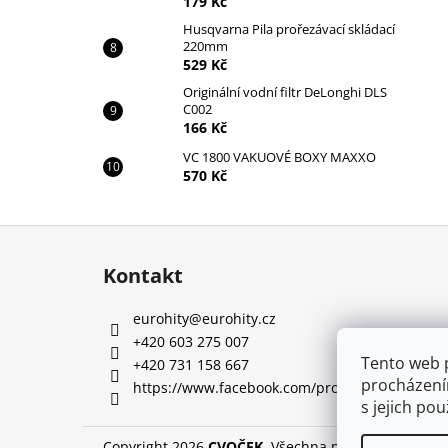
179 Kč
Husqvarna Pila prořezávací skládací
220mm
529 Kč
Originální vodní filtr DeLonghi DLS
C002
166 Kč
VC 1800 VAKUOVÉ BOXY MAXXO
570 Kč
Z
á
Kontakt
p
a
eurohity
@
eurohity.cz
t
+420 603 275 007
í
Tento web 
+420 731 158 667
procházení
https://www.facebook.com/profile.php?id=10
s jejich po
Copyright 2026
CVOČEK
. Všechna práva vyhrazena