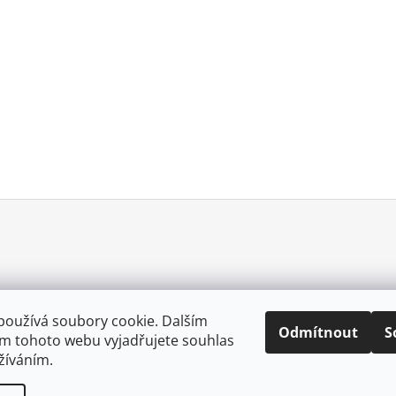
používá soubory cookie. Dalším
Odmítnout
S
m tohoto webu vyjadřujete souhlas
0057025167213
užíváním.
.
Upravit nastavení cookies