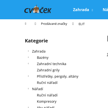
K
Přejít
na
o
Zahrada
Ná
obsah
Zpět
Zpět
š
do
do
í
Domů
Prodávané značky
ELIT
k
obchodu
obchodu
P
o
Kategorie
Přeskočit
s
kategorie
t
Zahrada
r
Bazény
a
Zahradní technika
n
Zahradní grily
n
Přístřešky, pergoly, altány
í
Ruční nářadí
p
Nářadí
a
Ruční nářadí
n
Kompresory
e
Aku nářadí