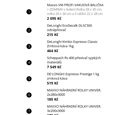
Maxxo VM PROFI VAKUOVÁ BALIČKA
+ ZDARMA v balení Rolka 28 x 30 cm,
rolka 20 x 30 cm a 5 sáčků 22 x 28 cm
2 095 Kč
DeLonghi EcoDecalk DLSC500
odvápňovač
215 Kč
DeLonghi Kimbo Espresso Classic
Zrnková káva 1kg
464 Kč
Scheppach Rs 400 přesívač sypkých
materiálů
7 549 Kč
DE'LONGHI Espresso Prestige 1 kg
zrnková káva
519 Kč
MAXXO NÁHRADNÍ ROLKY UNIVER.
2x280x3000
185 Kč
MAXXO NÁHRADNÍ ROLKY UNIVER.
3x200x3000