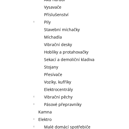
MAXXO VM PROFI VAKUOVÁ BALIČKA
+
l
ZDARMA V BALENÍ ROLKA 28 X 30 CM,
Vysavače
ROLKA 20 X 30 CM A 5 SÁČKŮ 22 X 28
Příslušenství
CM
Pily
2 095 Kč
Stavební míchačky
Míchadla
Vibrační desky
Hoblíky a protahovačky
Sekací a demoliční kladiva
Stojany
Přesívače
Vozíky, kufříky
Elektrocentrály
Vibrační pěchy
Pásové přepravníky
Kamna
Elektro
Malé domácí spotřebiče