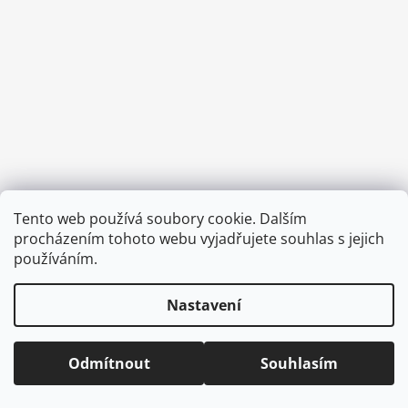
a
j
í
t
?
HLEDAT
Tento web používá soubory cookie. Dalším
Vytvořil Shoptet
procházením tohoto webu vyjadřujete souhlas s jejich
Copyright 2026
CVOČEK
. Všechna práva vyhrazena.
Upravit
používáním.
nastavení cookies
D
Nastavení
o
p
o
Odmítnout
Souhlasím
r
u