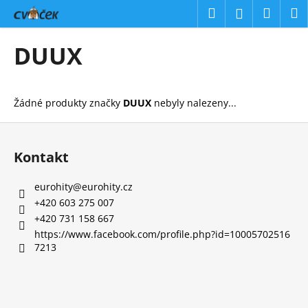
K
Přejít
Hledat
Náku
M
Přihlášení
na
o
obsah
Zpět
Zpět
košík
š
DUUX
í
C
k
o
Žádné produkty značky
DUUX
nebyly nalezeny...
p
o
Z
t
á
Kontakt
ř
p
e
a
eurohity
@
eurohity.cz
b
t
+420 603 275 007
u
í
+420 731 158 667
j
https://www.facebook.com/profile.php?id=10005702516
7213
e
t
e
n