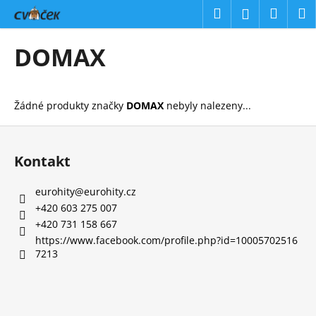
K
Přejít
Hledat
Náku
M
Přihlášení
na
o
obsah
Zpět
Zpět
košík
š
DOMAX
í
C
k
o
Žádné produkty značky
DOMAX
nebyly nalezeny...
p
o
Z
t
á
Kontakt
ř
p
e
a
eurohity
@
eurohity.cz
b
t
+420 603 275 007
u
í
+420 731 158 667
j
https://www.facebook.com/profile.php?id=10005702516
7213
e
t
e
n