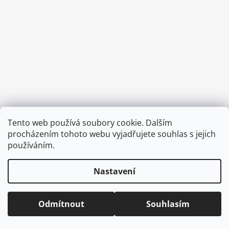
a
j
í
t
?
HLEDAT
Tento web používá soubory cookie. Dalším
Vytvořil Shoptet
procházením tohoto webu vyjadřujete souhlas s jejich
Copyright 2026
CVOČEK
. Všechna práva vyhrazena.
Upravit
používáním.
nastavení cookies
D
Nastavení
o
p
o
Odmítnout
Souhlasím
r
u