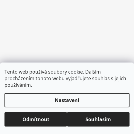
a
j
í
t
?
HLEDAT
Tento web používá soubory cookie. Dalším
Vytvořil Shoptet
procházením tohoto webu vyjadřujete souhlas s jejich
Copyright 2026
CVOČEK
. Všechna práva vyhrazena.
Upravit
používáním.
nastavení cookies
D
Nastavení
o
p
o
Odmítnout
Souhlasím
r
u