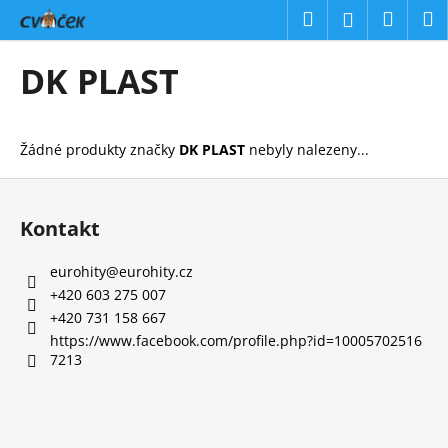
K
Přejít
Hledat
Náku
M
Přihlášení
na
o
obsah
Zpět
Zpět
košík
š
DK PLAST
í
C
k
o
Žádné produkty značky
DK PLAST
nebyly nalezeny...
p
o
Z
t
á
Kontakt
ř
p
e
a
eurohity
@
eurohity.cz
b
t
+420 603 275 007
u
í
+420 731 158 667
j
https://www.facebook.com/profile.php?id=10005702516
7213
e
t
e
n