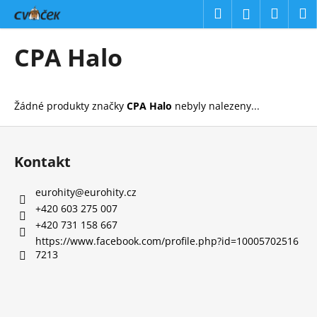
K
Přejít
Hledat
Náku
M
Přihlášení
na
o
obsah
Zpět
Zpět
košík
š
CPA Halo
í
C
k
o
Žádné produkty značky
CPA Halo
nebyly nalezeny...
p
o
Z
t
á
Kontakt
ř
p
e
a
eurohity
@
eurohity.cz
b
t
+420 603 275 007
u
í
+420 731 158 667
j
https://www.facebook.com/profile.php?id=10005702516
7213
e
t
e
n