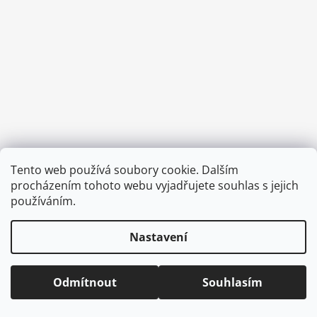
a
j
í
t
?
HLEDAT
Tento web používá soubory cookie. Dalším
Vytvořil Shoptet
procházením tohoto webu vyjadřujete souhlas s jejich
Copyright 2026
CVOČEK
. Všechna práva vyhrazena.
Upravit
používáním.
nastavení cookies
D
Nastavení
o
p
o
Odmítnout
Souhlasím
r
u