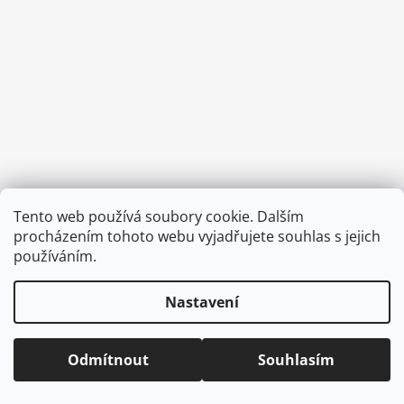
a
j
í
t
?
HLEDAT
Tento web používá soubory cookie. Dalším
Vytvořil Shoptet
procházením tohoto webu vyjadřujete souhlas s jejich
Copyright 2026
CVOČEK
. Všechna práva vyhrazena.
Upravit
používáním.
nastavení cookies
D
Nastavení
o
p
o
Odmítnout
Souhlasím
r
u