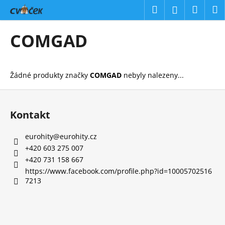
K
Přejít
Hledat
Náku
M
Přihlášení
na
o
obsah
Zpět
Zpět
košík
š
COMGAD
í
C
k
o
Žádné produkty značky
COMGAD
nebyly nalezeny...
p
o
Z
t
á
Kontakt
ř
p
e
a
eurohity
@
eurohity.cz
b
t
+420 603 275 007
u
í
+420 731 158 667
j
https://www.facebook.com/profile.php?id=10005702516
7213
e
t
e
n