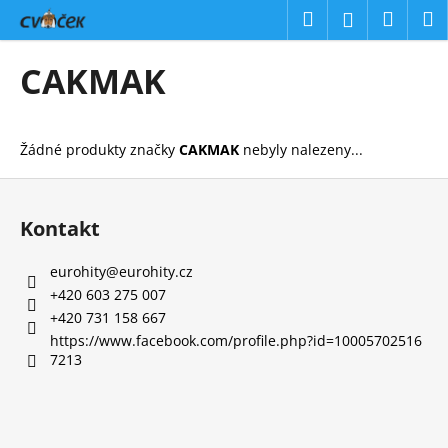
K
Přejít
Hledat
Náku
M
Přihlášení
na
o
obsah
Zpět
Zpět
košík
š
CAKMAK
í
C
k
o
Žádné produkty značky
CAKMAK
nebyly nalezeny...
p
o
Z
t
á
Kontakt
ř
p
e
a
eurohity
@
eurohity.cz
b
t
+420 603 275 007
u
í
+420 731 158 667
j
https://www.facebook.com/profile.php?id=10005702516
7213
e
t
e
n