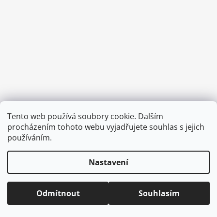
a
j
í
t
?
HLEDAT
Tento web používá soubory cookie. Dalším
Vytvořil Shoptet
procházením tohoto webu vyjadřujete souhlas s jejich
Copyright 2026
CVOČEK
. Všechna práva vyhrazena.
Upravit
používáním.
nastavení cookies
D
Nastavení
o
p
o
Odmítnout
Souhlasím
r
u