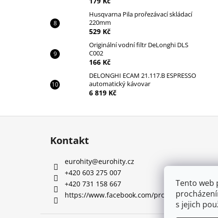
179 Kč
Husqvarna Pila prořezávací skládací
220mm
529 Kč
Originální vodní filtr DeLonghi DLS
C002
166 Kč
DELONGHI ECAM 21.117.B ESPRESSO
automatický kávovar
6 819 Kč
Z
á
Kontakt
p
a
eurohity
@
eurohity.cz
t
+420 603 275 007
í
Tento web 
+420 731 158 667
procházení
https://www.facebook.com/profile.php?id=10
s jejich po