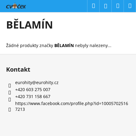
K
Přejít
Hledat
Náku
M
Přihlášení
na
o
obsah
Zpět
Zpět
košík
š
BĚLAMÍN
í
C
k
o
Žádné produkty značky
BĚLAMÍN
nebyly nalezeny...
p
o
Z
t
á
Kontakt
ř
p
e
a
eurohity
@
eurohity.cz
b
t
+420 603 275 007
u
í
+420 731 158 667
j
https://www.facebook.com/profile.php?id=10005702516
7213
e
t
e
n