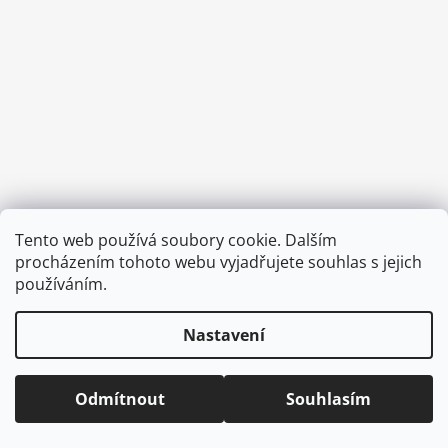
a
j
í
t
?
HLEDAT
Tento web používá soubory cookie. Dalším
Vytvořil Shoptet
procházením tohoto webu vyjadřujete souhlas s jejich
Copyright 2026
CVOČEK
. Všechna práva vyhrazena.
Upravit
používáním.
nastavení cookies
D
Nastavení
o
p
o
Odmítnout
Souhlasím
r
u