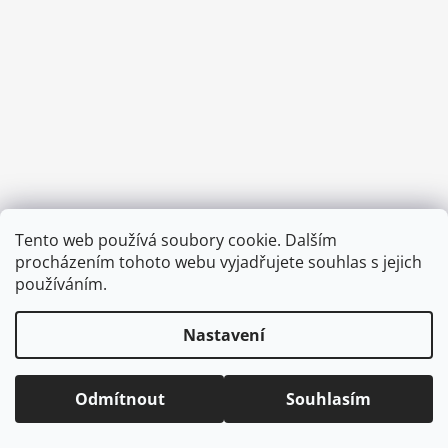
a
j
í
t
?
HLEDAT
Tento web používá soubory cookie. Dalším
Vytvořil Shoptet
procházením tohoto webu vyjadřujete souhlas s jejich
používáním.
Copyright 2026
CVOČEK
. Všechna práva vyhrazena.
Upravit
nastavení cookies
D
Nastavení
o
p
o
Odmítnout
Souhlasím
r
u