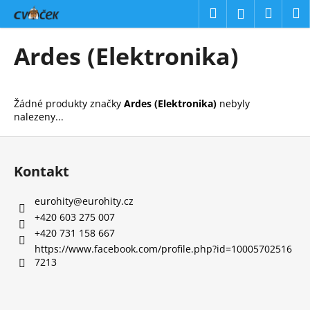
K
Přejít
Hledat
Náku
M
Přihlášení
na
o
obsah
Zpět
Zpět
košík
š
Ardes (Elektronika)
í
C
k
o
Žádné produkty značky
Ardes (Elektronika)
nebyly
p
nalezeny...
o
Z
t
á
ř
Kontakt
p
e
a
b
eurohity
@
eurohity.cz
t
u
+420 603 275 007
í
+420 731 158 667
j
https://www.facebook.com/profile.php?id=10005702516
e
7213
t
e
n