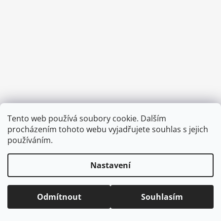
a
j
í
t
?
HLEDAT
Tento web používá soubory cookie. Dalším
Vytvořil Shoptet
procházením tohoto webu vyjadřujete souhlas s jejich
Copyright 2026
CVOČEK
. Všechna práva vyhrazena.
Upravit
používáním.
nastavení cookies
D
Nastavení
o
p
o
Odmítnout
Souhlasím
r
u