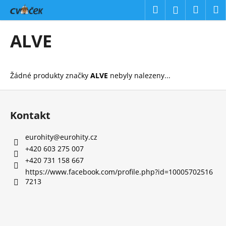
K
Přejít
Hledat
Náku
M
Přihlášení
na
o
obsah
Zpět
Zpět
košík
š
ALVE
í
C
k
o
Žádné produkty značky
ALVE
nebyly nalezeny...
p
o
Z
t
á
Kontakt
ř
p
e
a
eurohity
@
eurohity.cz
b
t
+420 603 275 007
u
í
+420 731 158 667
j
https://www.facebook.com/profile.php?id=10005702516
7213
e
t
e
n