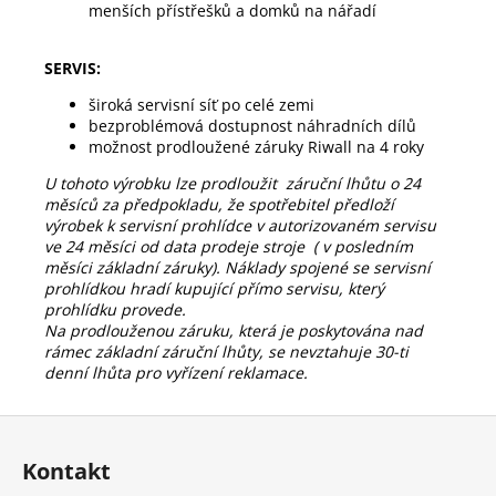
menších přístřešků a domků na nářadí  
SERVIS:
široká servisní síť po celé zemi
bezproblémová dostupnost náhradních dílů
možnost prodloužené záruky Riwall na 4 roky
U tohoto výrobku lze prodloužit záruční lhůtu o 24
měsíců za předpokladu, že spotřebitel předloží
výrobek k servisní prohlídce v autorizovaném servisu
ve 24 měsíci od data prodeje stroje ( v posledním
měsíci základní záruky).
Náklady spojené se servisní
prohlídkou hradí kupující přímo servisu, který
prohlídku provede.
Na prodlouženou záruku, která je poskytována nad
rámec základní záruční lhůty, se nevztahuje 30-ti
denní lhůta pro vyřízení reklamace.
Z
á
Kontakt
p