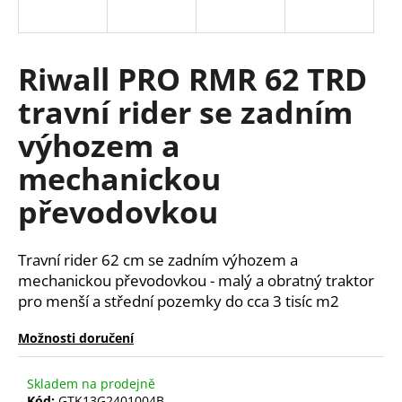
R
a
j
M
í
Riwall PRO RMR 62 TRD
A
t
travní rider se zadním
?
výhozem a
mechanickou
převodovkou
HLEDAT
Travní rider 62 cm se zadním výhozem a
mechanickou převodovkou - malý a obratný traktor
D
pro menší a střední pozemky do cca 3 tisíc m2
o
p
Možnosti doručení
o
r
u
Skladem na prodejně
Kód:
GTK13G2401004B