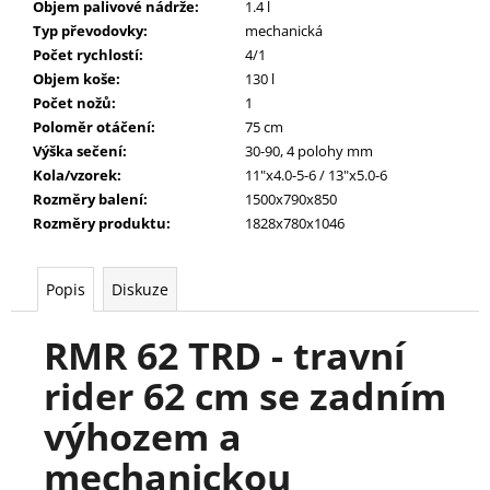
Objem palivové nádrže
:
1.4 l
30
Typ převodovky
:
mechanická
CM
A
Počet rychlostí
:
4/1
5
Objem koše
:
130 l
SÁČKŮ
Počet nožů
:
1
22
X
Poloměr otáčení
:
75 cm
28
Výška sečení
:
30-90, 4 polohy mm
CM
Kola/vzorek
:
11"x4.0-5-6 / 13"x5.0-6
2
Rozměry balení
:
1500x790x850
095
Rozměry produktu
:
1828x780x1046
Kč
Popis
Diskuze
RMR 62 TRD - travní 
rider 62 cm se zadním 
výhozem a 
mechanickou 