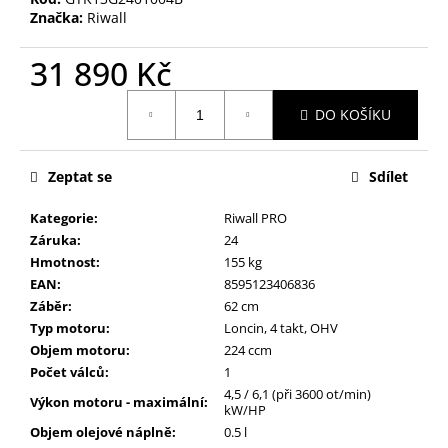
č
Značka:
Riwall
u
j
31 890 Kč
e
m
Měrná
e
DO KOŠÍKU
cena:
MAXXO
Zeptat se
Sdílet
VM
PROFI
Kategorie
:
Riwall PRO
VAKUOVÁ
BALIČKA
Záruka
:
24
+
Hmotnost
:
155 kg
ZDARMA
EAN
:
8595123406836
V
Záběr
:
62 cm
BALENÍ
ROLKA
Typ motoru
:
Loncin, 4 takt, OHV
28
Objem motoru
:
224 ccm
X
Počet válců
:
1
30
CM,
4,5 / 6,1 (při 3600 ot/min)
Výkon motoru - maximální
:
ROLKA
kW/HP
20
Objem olejové náplně
:
0.5 l
X