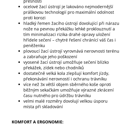
přesností
ocelové žací ústrojí je lakováno nejmodernější 
práškovou technologií pro maximální odolnost 
proti korozi
hladký řemen žacího ústrojí dovolující při nárazu 
nože na pevnou překážku lehké proklouznutí a 
tím minimalizaci rizika drahé opravy uložení 
hřídele sečení – chytré řešení chránící váš čas i 
peněženku
plovoucí žací ústrojí vyrovnává nerovnosti terénu 
a zabraňuje jeho poškození
vyosené žací ústrojí umožňuje sečení blízko 
překážek, zídek nebo chodníků
dostatečně velká kola zlepšují komfort jízdy, 
překonávání nerovností i ochranu trávníku
více než 3x větší objem sběrného koše oproti 
běžným sekačkám umožňuje výrazné zkrácení 
času nutného pro údržbu trávníku
velmi malé rozměry dovolují velkou úsporu 
místa při skladování   
KOMFORT A ERGONOMIE: