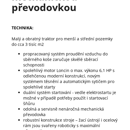
převodovkou
TECHNIKA:
Malý a obratný traktor pro menší a střední pozemky 
do cca 3 tisíc m2
propracovaný systém proudění vzduchu do 
sběrného koše zaručuje skvělé sběrací 
schopnosti
spolehlivý motor Loncin o max. výkonu 6,1 HP s 
odlehčenou moderní konstrukcí, novým 
systémem těsnění a automatickým sytičem pro 
spolehlivé starty
duální systém startování - vedle elektrostartu je 
možné v případě potřeby použít i startovací 
šňůru
odolná a servisně nenáročná mechanická 
převodovka
robustní konstrukce stroje – žací ústrojí i ocelový 
rám jsou svařeny roboticky s maximální 