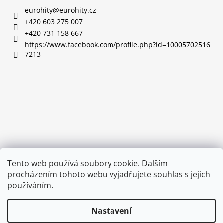
a
eurohity
@
eurohity.cz
t
+420 603 275 007
í
+420 731 158 667
https://www.facebook.com/profile.php?id=10005702516
7213
Tento web používá soubory cookie. Dalším
procházením tohoto webu vyjadřujete souhlas s jejich
používáním.
Nastavení
Vytvořil Shoptet