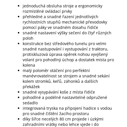
jednoduchá obsluha stroje a ergonomicky 
rozmístěné ovládací prvky
přehledné a snadné řazení jednotlivých 
rychlostních stupňů mechanické převodovky 
pomocí páky ve snadném dosahu řidiče
snadné nastavení výšky sečení do čtyř různých 
poloh
konstrukce bez středového tunelu pro velmi 
snadné nastupování i vystupování z traktoru, 
protiskluzová úprava opěrek nohou vyvýšený 
volant pro pohodlný úchop a dostatek místa pro 
kolena
malý poloměr otáčení pro perfektní 
manévrovatelnost se strojem a snadné sekání 
kolem stromků, keřů, záhonků a dalších 
překážek
snadné vysypávání koše z místa řidiče
pohodlné a podélně nastavitelné odpružené 
sedadlo
integrovaná tryska na připojení hadice s vodou 
pro snadné čištění žacího prostoru
díky šířce necelých 80 cm projede i úzkými 
zahradními vrátky nebo lehce vjede i do 